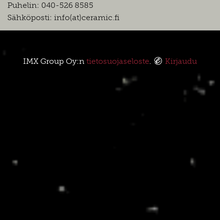
Puhelin: 040-526 8585
Sähköposti: info(at)ceramic.fi
IMX Group Oy:n
tietosuojaseloste
.
Kirjaudu