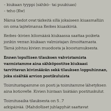
- kiukaan tyyppi (sähkö- tai puukiuas)
- teho (Kw)
Nämä tiedot ovat tärkeitä sillä jokaiseen kiuasmalliin
on oma lajitelmansa Kerkes kiuaskiviä.
Kerkes-kivien kilomäärä kiukaassa saattaa poiketa
jonkin verran kiukaan valmistajan ilmoittamasta.
Tämä johtuu kivien muodosta ja koostumuksesta.
Ennen lopullisen tilauksen vahvistamista
varmistamme aina sähköpostitse kiukaasi
tarvittavan kivimäärän sekä tilauksen loppuhinnan,
joka sisältää arvion postikuluista
Toimitustapamme on posti ja toimitamme lähetyksen
aina kotiovelle. Kivien hintaan lisätään postituskulut.
Toimitusaika tilauksesta on 5…7
arkipäivää. (Mahdolliset juhlapyhät saattavat